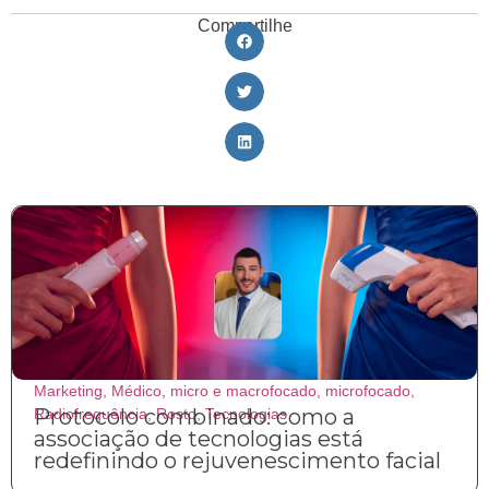
Compartilhe
Marketing
,
Médico
,
micro e macrofocado
,
microfocado
,
Protocolo combinado: como a
Radiofrequência
,
Rosto
,
Tecnologias
associação de tecnologias está
redefinindo o rejuvenescimento facial