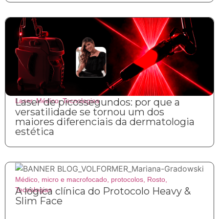
Laser de picossegundos: por que a
Laser
,
Médico
,
Tecnologias
versatilidade se tornou um dos
maiores diferenciais da dermatologia
estética
Médico
,
micro e macrofocado
,
protocolos
,
Rosto
,
A lógica clínica do Protocolo Heavy &
Tecnologias
Slim Face