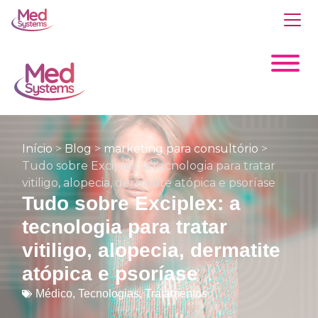
Início
>
Blog
>
marketing para consultório
>
Tudo sobre Exciplex: a tecnologia para tratar
vitiligo, alopecia, dermatite atópica e psoríase
Tudo sobre Exciplex: a
tecnologia para tratar
vitiligo, alopecia, dermatite
atópica e psoríase
Médico
,
Tecnologias
,
Tratamentos