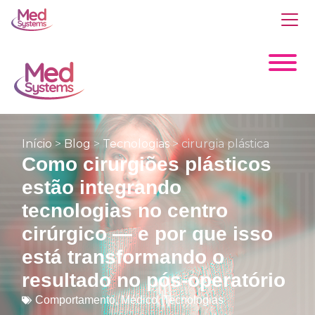
Início
>
Blog
>
Tecnologias
>
cirurgia plástica
Como cirurgiões plásticos
estão integrando
tecnologias no centro
cirúrgico — e por que isso
está transformando o
resultado no pós-operatório
Comportamento
,
Médico
,
Tecnologias