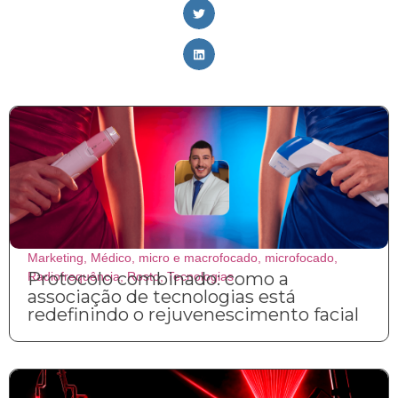
Marketing
,
Médico
,
micro e macrofocado
,
microfocado
,
Protocolo combinado: como a
Radiofrequência
,
Rosto
,
Tecnologias
associação de tecnologias está
redefinindo o rejuvenescimento facial