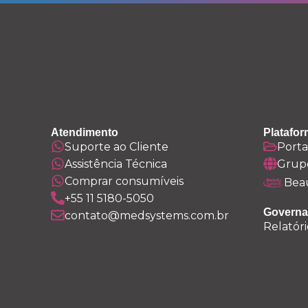
Atendimento
Platafor
Suporte ao Cliente
Porta
Assistência Técnica
Grup
Comprar consumíveis
Bea
+55 11 5180-5050
Governa
contato@medsystems.com.br
Relatóri