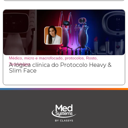
Médico
,
micro e macrofocado
,
protocolos
,
Rosto
,
A lógica clínica do Protocolo Heavy &
Tecnologias
Slim Face