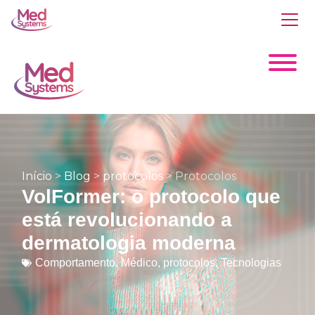
Início
>
Blog
>
protocolos
>
Protocolos
VolFormer: o protocolo que
está revolucionando a
dermatologia moderna
Comportamento
,
Médico
,
protocolos
,
Tecnologias