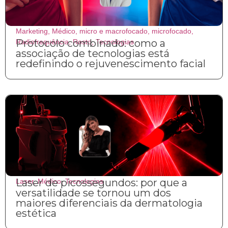
Marketing
,
Médico
,
micro e macrofocado
,
microfocado
,
Protocolo combinado: como a
Radiofrequência
,
Rosto
,
Tecnologias
associação de tecnologias está
redefinindo o rejuvenescimento facial
Laser de picossegundos: por que a
Laser
,
Médico
,
Tecnologias
versatilidade se tornou um dos
maiores diferenciais da dermatologia
estética