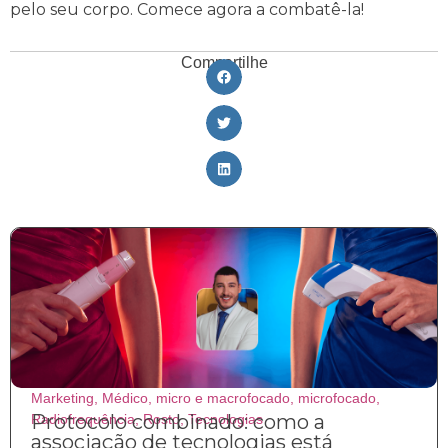
pelo seu corpo. Comece agora a combatê-la!
Compartilhe
Marketing
,
Médico
,
micro e macrofocado
,
microfocado
,
Protocolo combinado: como a
Radiofrequência
,
Rosto
,
Tecnologias
associação de tecnologias está