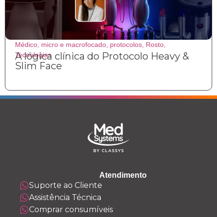
Médico
,
micro e macrofocado
,
protocolos
,
Rosto
,
A lógica clínica do Protocolo Heavy &
Tecnologias
Slim Face
Atendimento
Suporte ao Cliente
Assistência Técnica
Comprar consumíveis