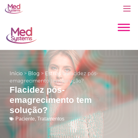
Início
>
Blog
>
Estrias
>
Flacidez pós-
emagrecimento tem solução?
Flacidez pós-
emagrecimento tem
solução?
Paciente
,
Tratamentos