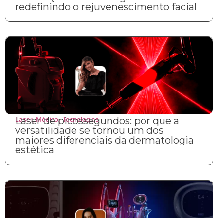
redefinindo o rejuvenescimento facial
Laser de picossegundos: por que a
Laser
,
Médico
,
Tecnologias
versatilidade se tornou um dos
maiores diferenciais da dermatologia
estética