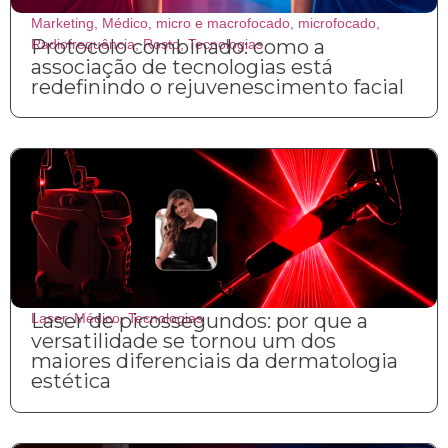
Marketing
,
Médico
,
micro e macrofocado
,
microfocado
,
Protocolo combinado: como a
Radiofrequência
,
Rosto
,
Tecnologias
associação de tecnologias está
redefinindo o rejuvenescimento facial
Laser de picossegundos: por que a
Laser
,
Médico
,
Tecnologias
versatilidade se tornou um dos
maiores diferenciais da dermatologia
estética