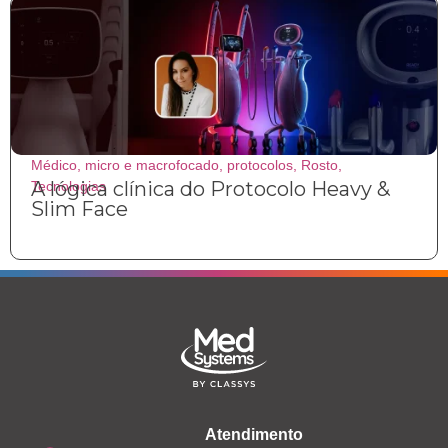
Médico
,
micro e macrofocado
,
protocolos
,
Rosto
,
A lógica clínica do Protocolo Heavy &
Tecnologias
Slim Face
Atendimento