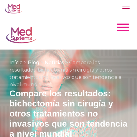
Início
>
Blog
>
Notícias
>
Compare los
resultados: bichectomía sin cirugía y otros
tratamientos no invasivos que son tendencia a
nivel mundial
Compare los resultados:
bichectomía sin cirugía y
otros tratamientos no
invasivos que son tendencia
a nivel mundial